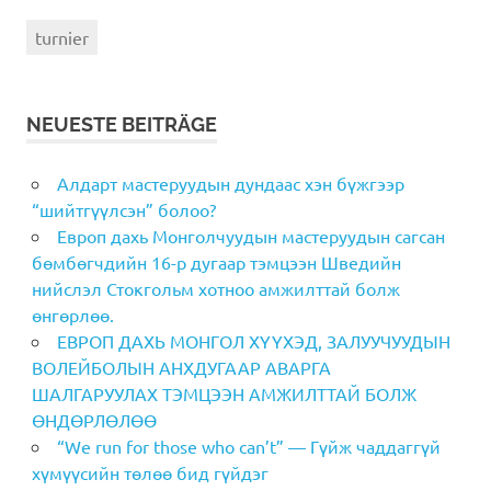
turnier
NEUESTE BEITRÄGE
Алдарт мастеруудын дундаас хэн бүжгээр
“шийтгүүлсэн” болоо?
Европ дахь Монголчуудын мастеруудын сагсан
бөмбөгчдийн 16-р дугаар тэмцээн Шведийн
нийслэл Стокгольм хотноо амжилттай болж
өнгөрлөө.
ЕВРОП ДАХЬ МОНГОЛ ХҮҮХЭД, ЗАЛУУЧУУДЫН
ВОЛЕЙБОЛЫН АНХДУГААР АВАРГА
ШАЛГАРУУЛАХ ТЭМЦЭЭН АМЖИЛТТАЙ БОЛЖ
ӨНДӨРЛӨЛӨӨ
“We run for those who can’t” — Гүйж чаддаггүй
хүмүүсийн төлөө бид гүйдэг