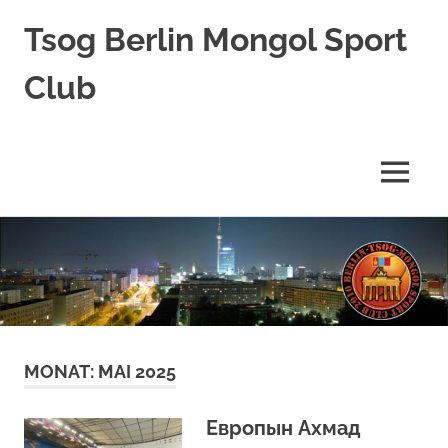
Tsog Berlin Mongol Sport
Club
Эрүүл
биед
саруул
MENÜ
ухаан
Zum
Inhalt
springen
MONAT:
MAI 2025
Европын Ахмад