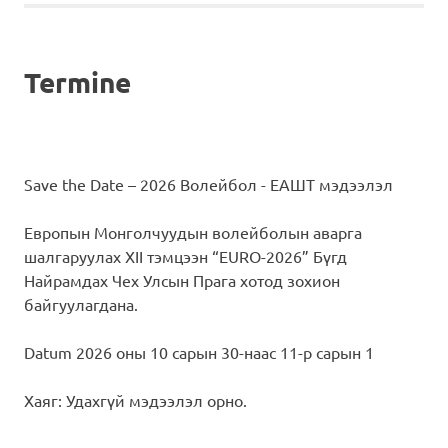
Termine
Save the Date – 2026 Волейбол - ЕАШТ мэдээлэл
Европын Монголчуудын волейболын аварга
шалгаруулах XII тэмцээн “EURO-2026” Бүгд
Найрамдах Чех Улсын Прага хотод зохион
байгуулагдана.
Datum 2026 оны 10 сарын 30-наас 11-р сарын 1
Хаяг: Удахгүй мэдээлэл орно.