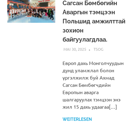
Сагсан Бөмбөгийн
Аваргын тэмцээн
Польшид амжилттай
зохион
байгуулагдлаа.
MAI 30, 2025
ADMINTSOG
TSOG
Европ дахь Монголчуудын
дунд уламжлал болон
үргэлжилж буй Ахмад
Сагсан Бөмбөгчдийн
Европын аварга
шалгаруулах тэмцээн энэ
жил 15 дахь удаагаа[…]
WEITERLESEN