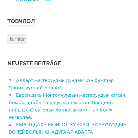
ТОВЧЛОЛ
turnier
NEUESTE BEITRÄGE
Алдарт мастеруудын дундаас хэн бүжгээр
“шийтгүүлсэн” болоо?
Европ дахь Монголчуудын мастеруудын сагсан
бөмбөгчдийн 16-р дугаар тэмцээн Шведийн
нийслэл Стокгольм хотноо амжилттай болж
өнгөрлөө.
ЕВРОП ДАХЬ МОНГОЛ ХҮҮХЭД, ЗАЛУУЧУУДЫН
ВОЛЕЙБОЛЫН АНХДУГААР АВАРГА