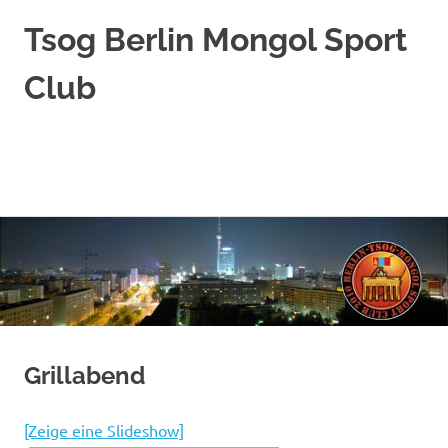
Tsog Berlin Mongol Sport
Club
Эрүүл
биед
саруул
MENÜ
ухаан
Zum
Inhalt
springen
Grillabend
[Zeige eine Slideshow]