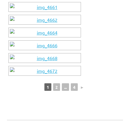
1
2
...
4
►