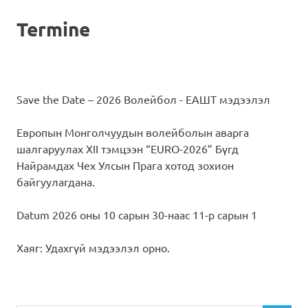
Termine
Save the Date – 2026 Волейбол - ЕАШТ мэдээлэл
Европын Монголчуудын волейболын аварга
шалгаруулах XII тэмцээн “EURO-2026” Бүгд
Найрамдах Чех Улсын Прага хотод зохион
байгуулагдана.
Datum 2026 оны 10 сарын 30-наас 11-р сарын 1
Хаяг: Удахгүй мэдээлэл орно.