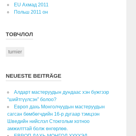
EU Ахмад 2011
Польш 2011 он
ТОВЧЛОЛ
turnier
NEUESTE BEITRÄGE
Алдарт мастеруудын дундаас хэн бүжгээр
“шийтгүүлсэн” болоо?
Европ дахь Монголчуудын мастеруудын
сагсан бөмбөгчдийн 16-р дугаар тэмцээн
Шведийн нийслэл Стокгольм хотноо
амжилттай болж өнгөрлөө.
ЕВРОП ДАХЬ МОНГОЛ ХҮҮХЭД,