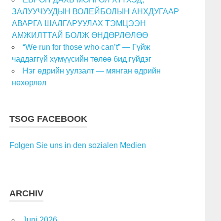
ЗАЛУУЧУУДЫН ВОЛЕЙБОЛЫН АНХДУГААР
АВАРГА ШАЛГАРУУЛАХ ТЭМЦЭЭН
АМЖИЛТТАЙ БОЛЖ ӨНДӨРЛӨЛӨӨ
“We run for those who can’t” — Гүйж
чаддаггүй хүмүүсийн төлөө бид гүйдэг
Нэг өдрийн уулзалт — мянган өдрийн
нөхөрлөл
TSOG FACEBOOK
Folgen Sie uns in den sozialen Medien
ARCHIV
Juni 2026