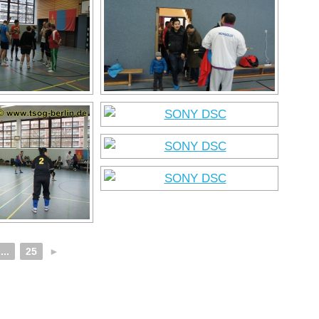
...
25
►